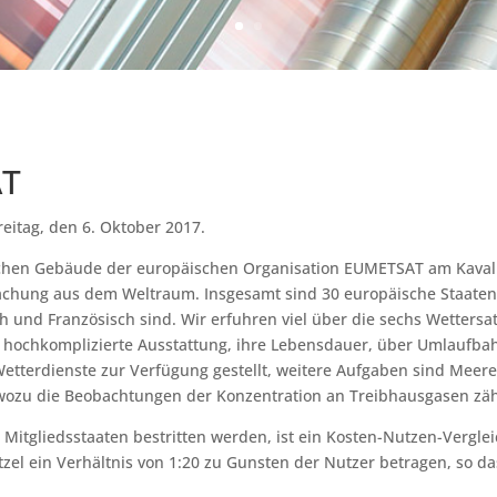
AT
eitag, den 6. Oktober 2017.
schen Gebäude der europäischen Organisation EUMETSAT am Kavaller
hung aus dem Weltraum. Insgesamt sind 30 europäische Staaten d
 und Französisch sind. Wir erfuhren viel über die sechs Wettersat
e hochkomplizierte Ausstattung, ihre Lebensdauer, über Umlaufba
Wetterdienste zur Verfügung gestellt, weitere Aufgaben sind Meer
ozu die Beobachtungen der Konzentration an Treibhausgasen zäh
Mitgliedsstaaten bestritten werden, ist ein Kosten-Nutzen-Vergleic
l ein Verhältnis von 1:20 zu Gunsten der Nutzer betragen, so das