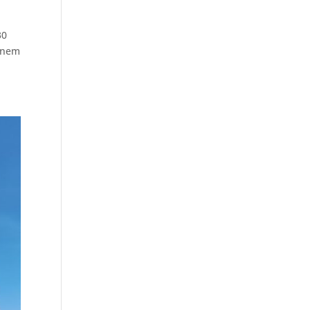
30
einem